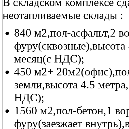
В складском комплексе сд
неотапливаемые склады :
840 м2,пол-асфальт,2 в
фуру(сквозные),высота 
месяц(с НДС);
450 м2+ 20м2(офис),пол
земли,высота 4.5 метра,
НДС);
1560 м2,пол-бетон,1 во
фуру(заезжает внутрь),