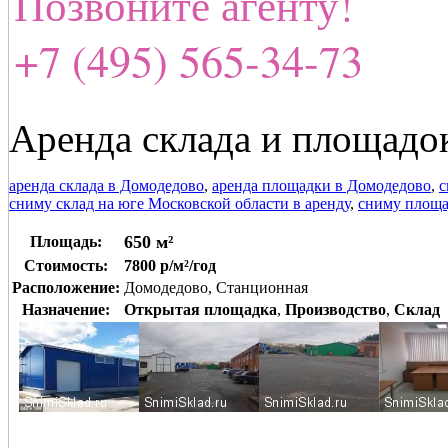
Позвоните агенту!
+7 (495) 565-34-73
Аренда склада и площадо
аренда склада в Домодедово
,
аренда площадки в Домодедово
,
с
сниму склад на юге Московской области в аренду
,
сниму площа
650 м²
Площадь:
Стоимость:
7800 р/м²/год
Расположение:
Домодедово, Станционная
Назначение:
Открытая площадка
,
Производство
,
Склад