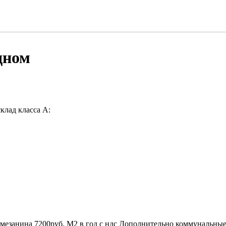
дном
клад класса А:
 мезанина 7200руб. М2 в год с ндс Дополнительно коммунальные