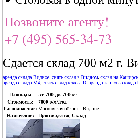
Позвоните агенту!
+7 (495) 565-34-73
Сдается склад 700 м2 г. 
аренда склада Видное
,
снять склад в Видном
,
склад на Каширс
аренда склада М4
,
снять склад класса В
,
аренда теплого склада
от 700 до 700 м²
Площадь:
Стоимость:
7000 р/м²/год
Расположение:
Московская область, Видное
Назначение:
Производство
,
Склад