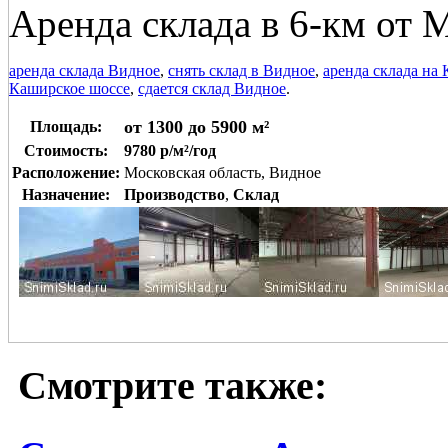
Аренда склада в 6-км от
аренда склада Видное
,
снять склад в Видное
,
аренда склада на
Каширское шоссе
,
сдается склад Видное
.
от 1300 до 5900 м²
Площадь:
Стоимость:
9780 р/м²/год
Расположение:
Московская область, Видное
Назначение:
Производство
,
Склад
Смотрите также: