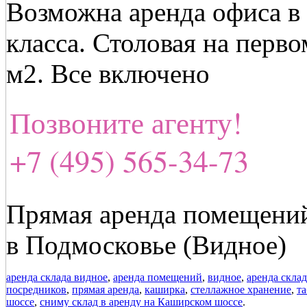
Возможна аренда офиса в 
класса. Столовая на перво
м2. Все включено
Позвоните агенту!
+7 (495) 565-34-73
Прямая аренда помещений
в Подмосковье (Видное)
аренда склада видное
,
аренда помещений
,
видное
,
аренда скла
посредников
,
прямая аренда
,
каширка
,
стеллажное хранение
,
т
шоссе
,
сниму склад в аренду на Каширском шоссе
.