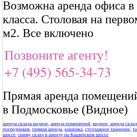
Возможна аренда офиса в 
класса. Столовая на перво
м2. Все включено
Позвоните агенту!
+7 (495) 565-34-73
Прямая аренда помещений
в Подмосковье (Видное)
аренда склада видное
,
аренда помещений
,
видное
,
аренда скла
посредников
,
прямая аренда
,
каширка
,
стеллажное хранение
,
т
шоссе
,
сниму склад в аренду на Каширском шоссе
.