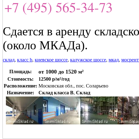
+7 (495) 565-34-73
Сдается в аренду складск
(около МКАДа).
склад
,
класс b
,
киевское шоссе
,
калужское шоссе
,
мкад
,
мосрент
от 1000 до 1520 м²
Площадь:
Стоимость:
12500 р/м²/год
Расположение:
Московская обл., пос. Соларьево
Назначение:
Склад класса B
,
Склад