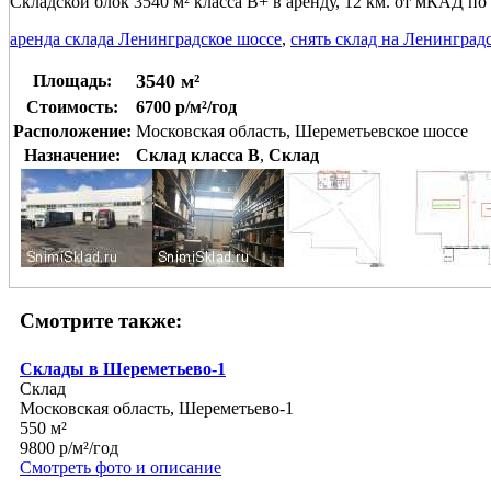
Складской блок 3540 м² класса В+ в аренду, 12 км. от мКАД п
аренда склада Ленинградское шоссе
,
снять склад на Ленинград
3540 м²
Площадь:
Стоимость:
6700 р/м²/год
Расположение:
Московская область, Шереметьевское шоссе
Назначение:
Склад класса B
,
Склад
Смотрите также:
Склады в Шереметьево-1
Склад
Московская область, Шереметьево-1
550 м²
9800 р/м²/год
Смотреть фото и описание