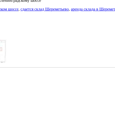
о Ленинградскому шоссе
ском шоссе
,
сдается склад Шереметьево
,
аренда склада в Шереме