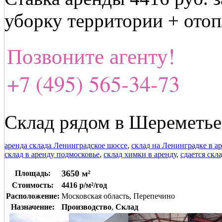
уборку территории + отоп
Позвоните агенту!
+7 (495) 565-34-73
Склад рядом в Шереметьев
аренда склада Ленинградское шоссе
,
склад на Ленинградке в а
склад в аренду подмосковье
,
склад химки в аренду
,
сдается скл
3650 м²
Площадь:
Стоимость:
4416 р/м²/год
Расположение:
Московская область, Перепечино
Назначение:
Производство
,
Склад