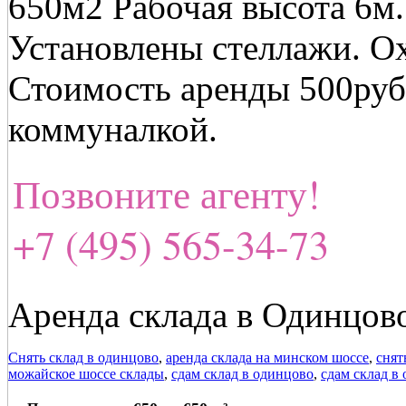
650м2 Рабочая высота 6м.
Установлены стеллажи. О
Стоимость аренды 500руб.
коммуналкой.
Позвоните агенту!
+7 (495) 565-34-73
Аренда склада в Одинцово
Снять склад в одинцово
,
аренда склада на минском шоссе
,
снят
можайское шоссе склады
,
сдам склад в одинцово
,
сдам склад в