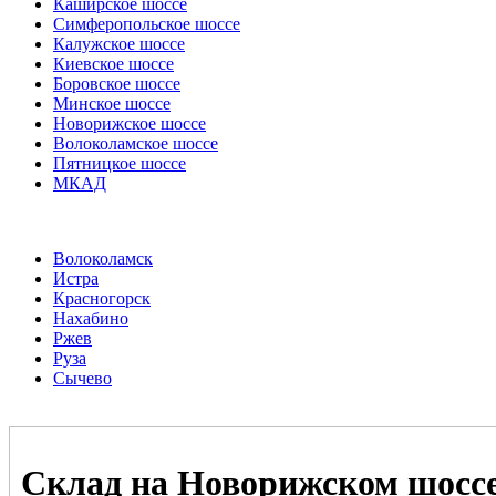
Каширское шоссе
Симферопольское шоссе
Калужское шоссе
Киевское шоссе
Боровское шоссе
Минское шоссе
Новорижское шоссе
Волоколамское шоссе
Пятницкое шоссе
МКАД
Волоколамск
Истра
Красногорск
Нахабино
Ржев
Руза
Сычево
Склад на Новорижском шосс