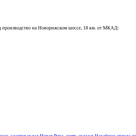
д производство на Новорижском шоссе, 18 км. от МКАД:
оссе
,
сдается склад Новая Рига
,
снять склад в Нахабино аренда с