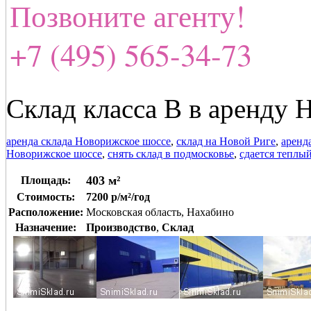
Позвоните агенту!
+7 (495) 565-34-73
Склад класса В в аренду 
аренда склада Новорижское шоссе
,
склад на Новой Риге
,
аренд
Новорижское шоссе
,
снять склад в подмосковье
,
сдается теплый
403 м²
Площадь:
Стоимость:
7200 р/м²/год
Расположение:
Московская область, Нахабино
Назначение:
Производство
,
Склад