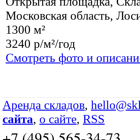
Открытая площадка, Скл
Московская область, Лос
1300 м²
3240 р/м²/год
Смотреть фото и описани
Аренда складов
,
hello@skl
сайта
,
о сайте
,
RSS
+7 (495) 565-34-73