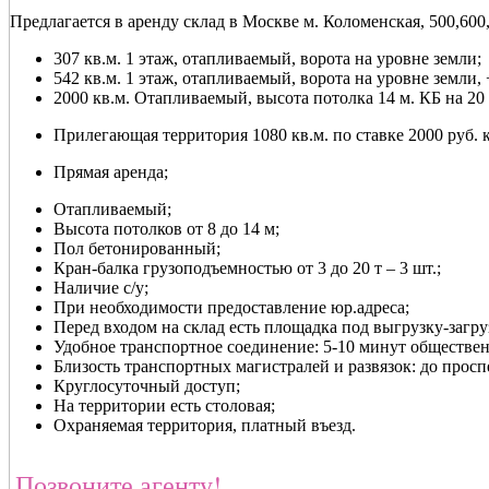
Предлагается в аренду склад в Москве м. Коломенская, 500,600, 
307 кв.м. 1 этаж, отапливаемый, ворота на уровне земли;
542 кв.м. 1 этаж, отапливаемый, ворота на уровне земли, +
2000 кв.м. Отапливаемый, высота потолка 14 м. КБ на 20 
Прилегающая территория 1080 кв.м. по ставке 2000 руб. кв
Прямая аренда;
Отапливаемый;
Высота потолков от 8 до 14 м;
Пол бетонированный;
Кран-балка грузоподъемностью от 3 до 20 т – 3 шт.;
Наличие с/у;
При необходимости предоставление юр.адреса;
Перед входом на склад есть площадка под выгрузку-загруз
Удобное транспортное соединение: 5-10 минут обществе
Близость транспортных магистралей и развязок: до просп
Круглосуточный доступ;
На территории есть столовая;
Охраняемая территория, платный въезд.
Позвоните агенту!