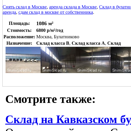
Снять склад в Москве
,
аренда склада в Москве
,
Склад в булатн
аренда
,
сдам склад в москве от собственника
.
1086 м²
Площадь:
Стоимость:
6800 р/м²/год
Расположение:
Москва, Булатниково
Назначение:
Склад класса B
,
Склад класса A
,
Склад
Смотрите также:
Склад на Кавказском б