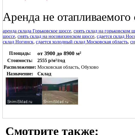
Аренда не отапливаемого 
аренда склада Горьковское шоссе
,
снять склад на горьковском ш
шоссе
,
снять склад на носовихинском шоссе
,
сдается склад Но
склад Ногинск
,
сдается холодный склад Московская область
,
сн
от 3900 до 8900 м²
Площадь:
Стоимость:
2555 р/м²/год
Расположение:
Московская область, Обухово
Назначение:
Склад
Смотрите также: