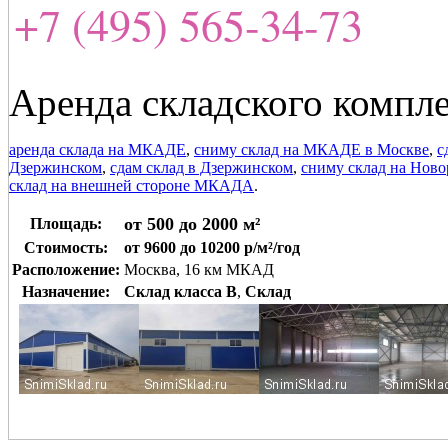
+7 (495) 565-34-73
Аренда складского компл
аренда склада на МКАДЕ
,
сниму склад на МКАДЕ в Москве
,
с
Дзержинском
,
сдам склад в Дзержинском
,
сниму склад на Ново
склад на внешней стороне МКАДА
.
от 500 до 2000 м²
Площадь:
Стоимость:
от 9600 до 10200 р/м²/год
Расположение:
Москва, 16 км МКАД
Назначение:
Склад класса B
,
Склад